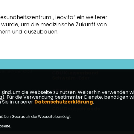
esundheitszentrum „Leovita“ ein weiterer
 wurde, um die medizinische Zukunft von
chern und auszubauen.
esten der CDU
CDU Kreisverband
Schwalm-Eder
CDU Hessen
ind, um die Webseite zu nutzen. Weiterhin verwenden wir 
ür die Verwendung bestimmter Dienste, benötigen wir Ihr
takt
 Sie in unserer
Datenschutzerklärung
.
CDU Deutschlands
mäßen Gebrauch der Webseite benötigt.
bseite.