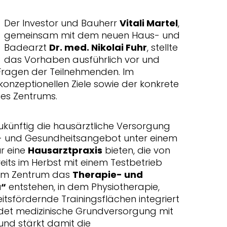
Der Investor und Bauherr
Vitali Martel
,
gemeinsam mit dem neuen Haus- und
Badearzt
Dr. med. Nikolai Fuhr
, stellte
das Vorhaben ausführlich vor und
Fragen der Teilnehmenden. Im
konzeptionellen Ziele sowie der konkrete
 des Zentrums.
ukünftig die hausärztliche Versorgung
- und Gesundheitsangebot unter einem
r eine
Hausarztpraxis
bieten, die von
eits im Herbst mit einem Testbetrieb
 im Zentrum das
Therapie- und
a“
entstehen, in dem Physiotherapie,
sfördernde Trainingsflächen integriert
det medizinische Grundversorgung mit
und stärkt damit die